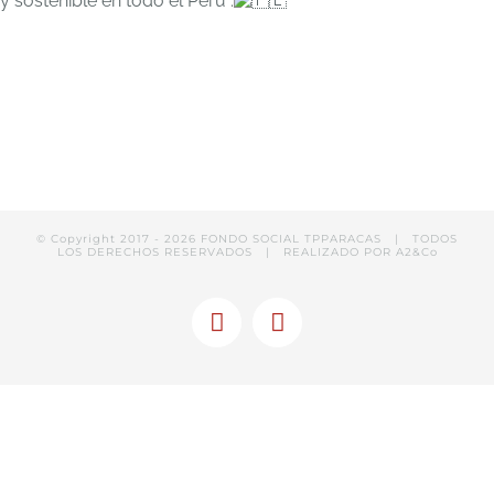
y sostenible en todo el Perú .
© Copyright 2017 -
2026 FONDO SOCIAL TPPARACAS | TODOS
LOS DERECHOS RESERVADOS | REALIZADO POR
A2&Co
Facebook
Linkedin