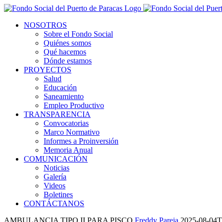
NOSOTROS
Sobre el Fondo Social
Quiénes somos
Qué hacemos
Dónde estamos
PROYECTOS
Salud
Educación
Saneamiento
Empleo Productivo
TRANSPARENCIA
Convocatorias
Marco Normativo
Informes a Proinversión
Memoria Anual
COMUNICACIÓN
Noticias
Galería
Videos
Boletines
CONTÁCTANOS
AMBULANCIA TIPO II PARA PISCO
Freddy Pareja
2025-08-04T