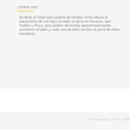
1 marzo, 2017
Educación
Se dictó el Taller para padres de familia: cómo elevar el
autoestima de sus hijos. El taller se dictó en Paracas, San
Andrés y Pisco. 1200 padres de familia aproximadamente
asistieron al taller y cada uno de ellos recibió un pack de útiles
escolares.
© Copyright 2017 -
202